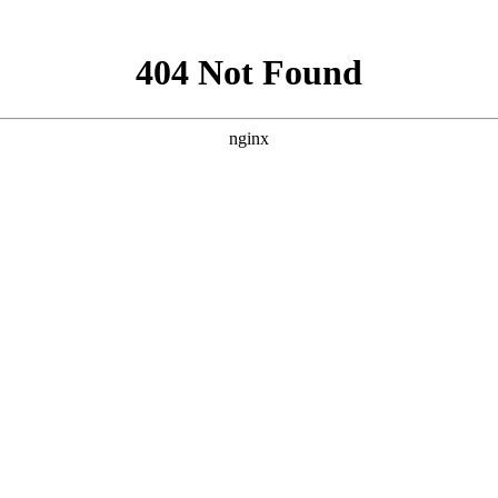
|
公司简介
|
总经理致词
|
产品业绩
|
产品介绍
|
环保知识
|
资质证明
|
联系我们
|
经理致词
的新老客户：
好！
迎光临沁阳市亿万玻璃钢有限公司网站，感谢你们一直