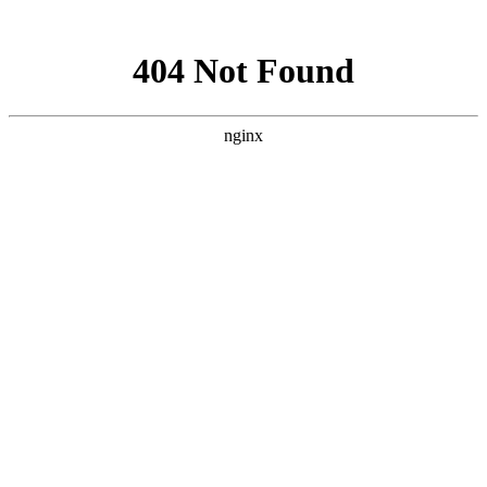
网站地图
网站地图
|
公司简介
|
产品介绍
|
使用业绩
|
环保知识
|
环保业绩
|
首页
>
资质证明