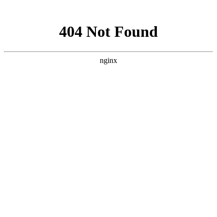
网站地图
网站地图
|
公司简介
|
产品介绍
|
使用业绩
|
环保知识
|
环保业绩
|
首页
>
资质证明