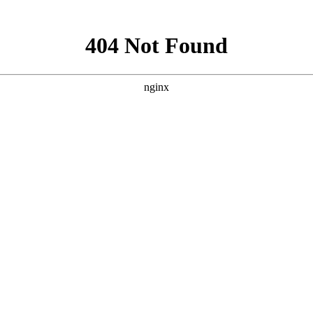
|
公司简介
|
总经理致词
|
产品业绩
|
产品介绍
|
环保知识
|
资质证明
|
联系我们
|
品介绍